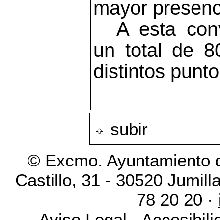
mayor presencia
A esta con
un total de 8
distintos punt
subir
© Excmo. Ayuntamiento d
Castillo, 31 - 30520 Jumill
78 20 20 ·
·
Aviso Legal
·
Accesibili