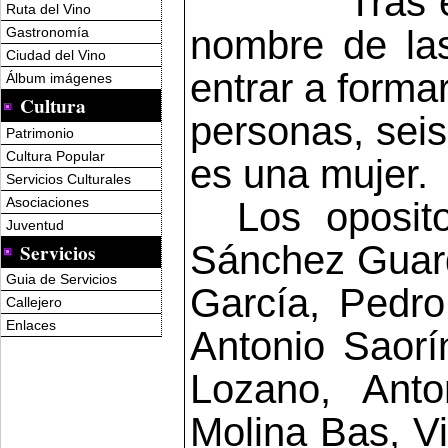
Tras 
Ruta del Vino
nombre de la
Gastronomía
Ciudad del Vino
entrar a formar
Álbum imágenes
Cultura
personas, seis
Patrimonio
Cultura Popular
es una mujer.
Servicios Culturales
Asociaciones
Los oposit
Juventud
Sánchez Guard
Servicios
Guia de Servicios
García, Pedro
Callejero
Enlaces
Antonio Saor
Lozano, Anto
Molina Bas, V