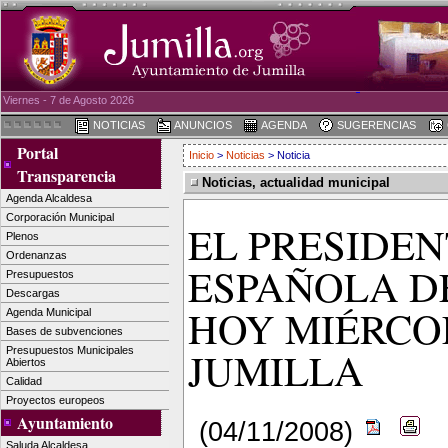
Viernes - 7 de Agosto 2026
NOTICIAS
ANUNCIOS
AGENDA
SUGERENCIAS
Portal
Inicio
>
Noticias
> Noticia
Transparencia
Noticias, actualidad municipal
Agenda Alcaldesa
Corporación Municipal
EL PRESIDEN
Plenos
Ordenanzas
ESPAÑOLA D
Presupuestos
Descargas
HOY MIÉRCO
Agenda Municipal
Bases de subvenciones
JUMILLA
Presupuestos Municipales
Abiertos
Calidad
Proyectos europeos
Ayuntamiento
(04/11/2008)
Saluda Alcaldesa