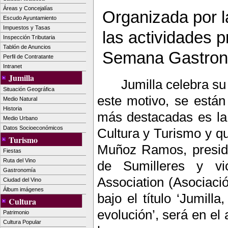
Áreas y Concejalías
Organizada por l
Escudo Ayuntamiento
Impuestos y Tasas
las actividades 
Inspección Tributaria
Tablón de Anuncios
Semana Gastronó
Perfil de Contratante
Intranet
Jumilla
Jumilla celebra s
Situación Geográfica
este motivo, se están 
Medio Natural
Historia
más destacadas es la 
Medio Urbano
Datos Socioeconómicos
Cultura y Turismo y q
Turismo
Muñoz Ramos, preside
Fiestas
Ruta del Vino
de Sumilleres y vi
Gastronomía
Association (Asociaci
Ciudad del Vino
Álbum imágenes
bajo el título ‘Jumill
Cultura
evolución’, será en el
Patrimonio
Cultura Popular