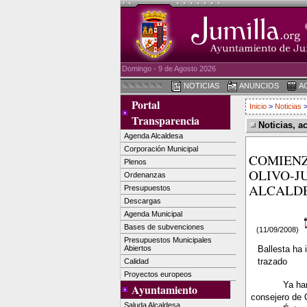
Domingo - 9 de Agosto 2026
NOTICIAS
ANUNCIOS
A
Portal
Inicio
>
Noticias
>
Transparencia
Noticias, a
Agenda Alcaldesa
Corporación Municipal
COMIENZ
Plenos
OLIVO-J
Ordenanzas
ALCALD
Presupuestos
Descargas
Agenda Municipal
Bases de subvenciones
(11/09/2008)
Presupuestos Municipales
Abiertos
Ballesta ha 
trazado
Calidad
Proyectos europeos
Ya ha
Ayuntamiento
consejero de O
Saluda Alcaldesa