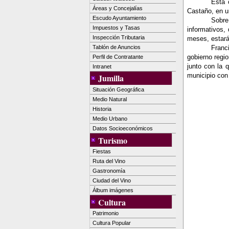
Ésta 
Áreas y Concejalías
Castaño, en u
Escudo Ayuntamiento
Sobre
Impuestos y Tasas
informativos,
Inspección Tributaria
meses, estarán
Tablón de Anuncios
Franc
gobierno regio
Perfil de Contratante
junto con la 
Intranet
municipio con 
Jumilla
Situación Geográfica
Medio Natural
Historia
Medio Urbano
Datos Socioeconómicos
Turismo
Fiestas
Ruta del Vino
Gastronomía
Ciudad del Vino
Álbum imágenes
Cultura
Patrimonio
Cultura Popular