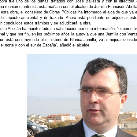
obra fue uno de los temas tratados con José Ballesta y con la directora d
na reunión mantenida esta mañana con el alcalde de Jumilla Francisco Abell
 esta obra, el consejero de Obras Públicas ha informado al alcalde que ya e
 de impacto ambiental y de trazado. Ahora está pendiente de adjudicar esto
 concluidos estos trámites y se adjudicará la obra.
isco Abellán ha manifestado su satisfacción por esta información, “esperemo
nal y que por fin, en los próximos años la autovía que una Jumilla con Venta
que está construyendo el ministerio de Blanca-Jumilla, va a mejorar consi
el norte y con el sur de España”, añadió el alcalde.