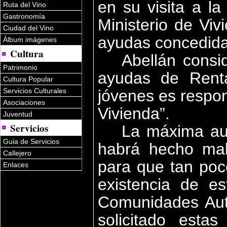
en su visita a la
Ruta del Vino
Gastronomía
Ministerio de Vi
Ciudad del Vino
ayudas concedida
Álbum imágenes
Cultura
Abellán consi
Patrimonio
ayudas de Rent
Cultura Popular
Servicios Culturales
jóvenes es respon
Asociaciones
Vivienda”.
Juventud
Servicios
La máxima aut
Guia de Servicios
habrá hecho mal
Callejero
para que tan poc
Enlaces
existencia de e
Comunidades Au
solicitado esta