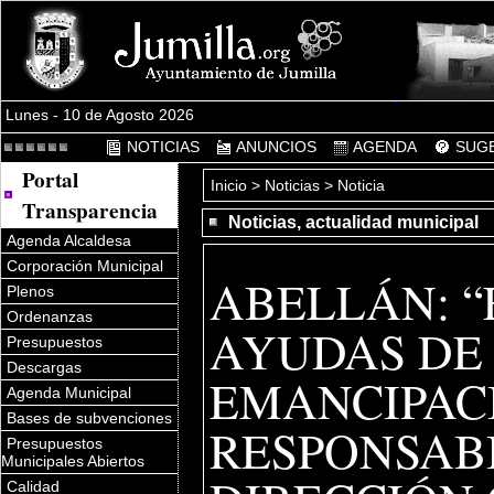
Lunes - 10 de Agosto 2026
NOTICIAS
ANUNCIOS
AGENDA
SUGE
Portal
Inicio
>
Noticias
> Noticia
Transparencia
Noticias, actualidad municipal
Agenda Alcaldesa
Corporación Municipal
ABELLÁN: “
Plenos
Ordenanzas
AYUDAS DE 
Presupuestos
Descargas
EMANCIPACI
Agenda Municipal
Bases de subvenciones
RESPONSABI
Presupuestos
Municipales Abiertos
Calidad