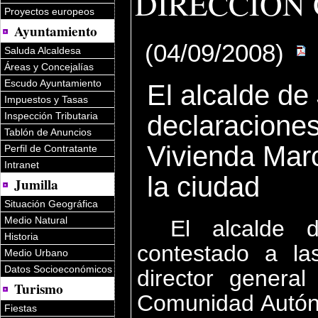
DIRECCIÓN 
Proyectos europeos
Ayuntamiento
(04/09/2008)
Saluda Alcaldesa
Áreas y Concejalías
Escudo Ayuntamiento
El alcalde de
Impuestos y Tasas
declaraciones
Inspección Tributaria
Tablón de Anuncios
Vivienda Marc
Perfil de Contratante
Intranet
la ciudad
Jumilla
Situación Geográfica
Medio Natural
El alcalde 
Historia
contestado a la
Medio Urbano
Datos Socioeconómicos
director general
Turismo
Comunidad Autón
Fiestas