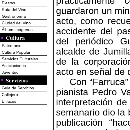
prácticamente 
Fiestas
guardaron un minu
Ruta del Vino
Gastronomía
acto, como recue
Ciudad del Vino
accidente del pas
Álbum imágenes
Cultura
del periódico G
Patrimonio
alcalde de Jumil
Cultura Popular
de la corporació
Servicios Culturales
Asociaciones
acto en señal de 
Juventud
Servicios
Con “Farruca” 
Guia de Servicios
pianista Pedro Va
Callejero
interpretación de
Enlaces
semanario dio la 
publicación “ha