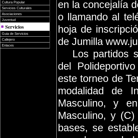
en la concejalía 
Cultura Popular
Servicios Culturales
o llamando al te
Asociaciones
Juventud
Servicios
hoja de inscripc
Guia de Servicios
de Jumilla www.ju
Callejero
Enlaces
Los partidos s
del Polideportiv
este torneo de Ten
modalidad de In
Masculino, y en
Masculino, y (C)
bases, se estab