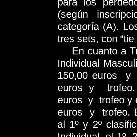
para los perded
(según inscripci
categoría (A). Lo
tres sets, con “tie
En cuanto a Tr
Individual Mascu
150,00 euros
y
euros y
trofeo
euros
y
trofeo y 
euros
y
trofeo.
al 1º y 2º clasif
Individual, el 1º,