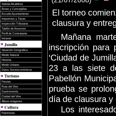
Saluda Alcaldesa
Áreas y Concejalías
El torneo comienz
Escudo Ayuntamiento
Impuestos y Tasas
clausura y entre
Inspección Tributaria
Tablón de Anuncios
Perfil de Contratante
Mañana martes
Intranet
Jumilla
inscripción para 
Situación Geográfica
‘Ciudad de Jumilla
Medio Natural
Historia
23 a las siete d
Medio Urbano
Datos Socioeconómicos
Turismo
Pabellón Municipa
Fiestas
prueba se prolon
Ruta del Vino
Gastronomía
día de clausura y 
Ciudad del Vino
Álbum imágenes
Cultura
Los interesad
Patrimonio