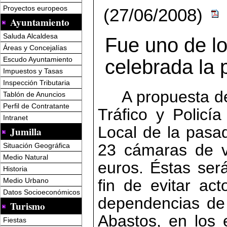
Proyectos europeos
(27/06/2008)
Ayuntamiento
Saluda Alcaldesa
Fue uno de lo
Áreas y Concejalías
Escudo Ayuntamiento
celebrada la
Impuestos y Tasas
Inspección Tributaria
A propuesta d
Tablón de Anuncios
Perfil de Contratante
Tráfico y Policía
Intranet
Local de la pasa
Jumilla
23 cámaras de vi
Situación Geográfica
Medio Natural
euros. Éstas será
Historia
Medio Urbano
fin de evitar ac
Datos Socioeconómicos
dependencias de 
Turismo
Abastos, en los e
Fiestas