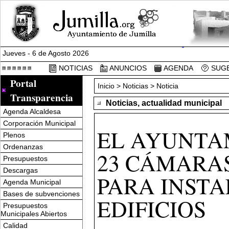
Jueves - 6 de Agosto 2026
NOTICIAS
ANUNCIOS
AGENDA
SUGE
Portal
Inicio
>
Noticias
> Noticia
Transparencia
Noticias, actualidad municipal
Agenda Alcaldesa
Corporación Municipal
EL AYUNTA
Plenos
Ordenanzas
23 CÁMARAS
Presupuestos
Descargas
PARA INSTA
Agenda Municipal
Bases de subvenciones
EDIFICIOS
Presupuestos
Municipales Abiertos
Calidad