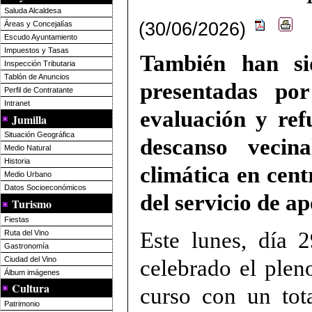
Saluda Alcaldesa
(30/06/2026)
Áreas y Concejalías
Escudo Ayuntamiento
Impuestos y Tasas
También han si
Inspección Tributaria
Tablón de Anuncios
presentadas po
Perfil de Contratante
Intranet
evaluación y ref
Jumilla
Situación Geográfica
descanso vecin
Medio Natural
Historia
climática en cent
Medio Urbano
Datos Socioeconómicos
del servicio de ap
Turismo
Fiestas
Este lunes, día 
Ruta del Vino
Gastronomía
Ciudad del Vino
celebrado el plen
Álbum imágenes
Cultura
curso con un tot
Patrimonio