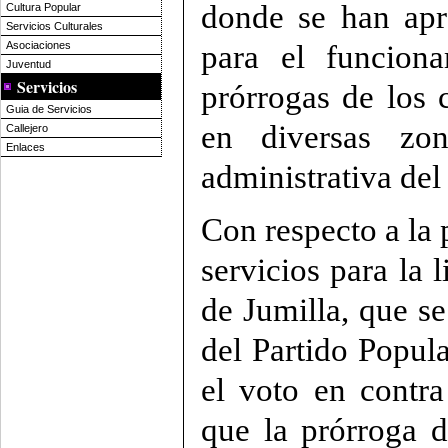
donde se han apr
Cultura Popular
Servicios Culturales
Asociaciones
para el funcion
Juventud
Servicios
prórrogas de los c
Guia de Servicios
en diversas zo
Callejero
Enlaces
administrativa de
Con respecto a la 
servicios para la 
de Jumilla, que s
del Partido Popul
el voto en contr
que la prórroga d