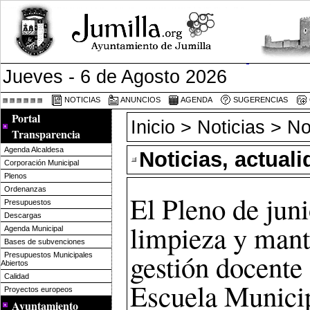
Jueves - 6 de Agosto 2026
NOTICIAS
ANUNCIOS
AGENDA
SUGERENCIAS
Portal
Inicio
>
Noticias
> Not
Transparencia
Agenda Alcaldesa
Noticias, actual
Corporación Municipal
Plenos
Ordenanzas
El Pleno de juni
Presupuestos
Descargas
limpieza y mant
Agenda Municipal
Bases de subvenciones
gestión docente
Presupuestos Municipales
Abiertos
Calidad
Escuela Munici
Proyectos europeos
Ayuntamiento