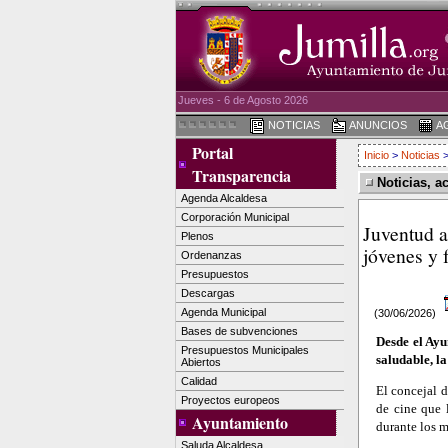
Jueves - 6 de Agosto 2026
NOTICIAS
ANUNCIOS
A
Portal
Inicio
>
Noticias
>
Transparencia
Noticias, a
Agenda Alcaldesa
Corporación Municipal
Juventud a
Plenos
jóvenes y 
Ordenanzas
Presupuestos
Descargas
Agenda Municipal
(30/06/2026)
Bases de subvenciones
Desde el Ayu
Presupuestos Municipales
saludable, l
Abiertos
Calidad
El concejal d
Proyectos europeos
de cine que l
Ayuntamiento
durante los m
Saluda Alcaldesa