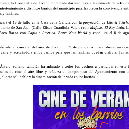
uesta, la Concejalía de Juventud pretende dar respuesta a la demanda de activida
entretenimiento a distintos barrios del municipio para favorecer la convivencia ent
s y familias.
ancará el 18 de julio en la Casa de la Cultura con la proyección de
Lilo & Stitch
 barrio de San Juan (Calle Eliseo Guardiola Valero) con
Mufasa: El Rey León
. L
 Paco Baeza con
Captain America: Brave New World
y concluirá el 8 de ago
.
tacado el concejal del área de Juventud: “Este programa busca ofrecer un ocio
a calle y acercándola a los barrios para que las familias puedan disfrutar junt
 Álvaro Soriano, también ha animado a todos los vecinos a participar en esta in
 salas de cine al aire libre y refuerza el compromiso del Ayuntamiento con 
, el ocio saludable y la dinamización de la vida en los barrios.