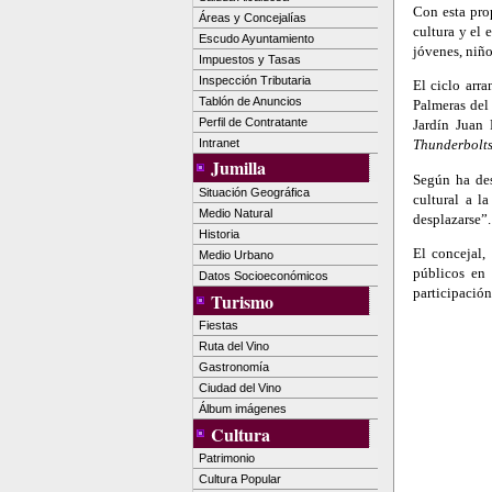
Con esta prop
Áreas y Concejalías
cultura y el 
Escudo Ayuntamiento
jóvenes, niño
Impuestos y Tasas
Inspección Tributaria
El ciclo arr
Tablón de Anuncios
Palmeras del
Perfil de Contratante
Jardín Juan
Intranet
Thunderbolts
Jumilla
Según ha des
Situación Geográfica
cultural a l
Medio Natural
desplazarse”.
Historia
El concejal,
Medio Urbano
públicos en
Datos Socioeconómicos
participación
Turismo
Fiestas
Ruta del Vino
Gastronomía
Ciudad del Vino
Álbum imágenes
Cultura
Patrimonio
Cultura Popular