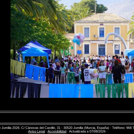
umilla 2026. C/ Cánovas del Castillo, 31 - 30520 Jumilla (Murcia, España) · Teléfono: 968 
·
Aviso Legal
·
Accesibilidad
· Actualizada a 07/08/2026 ·