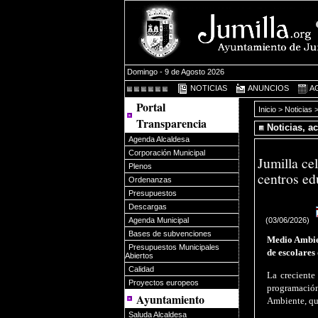
Domingo - 9 de Agosto 2026
NOTICIAS
ANUNCIOS
A
Portal
Inicio
>
Noticias
>
Transparencia
Noticias, a
Agenda Alcaldesa
Corporación Municipal
Jumilla ce
Plenos
centros ed
Ordenanzas
Presupuestos
Descargas
(03/06/2026)
Agenda Municipal
Bases de subvenciones
Medio Ambien
Presupuestos Municipales
de escolares
Abiertos
Calidad
La creciente
Proyectos europeos
programació
Ayuntamiento
Ambiente, qu
Saluda Alcaldesa