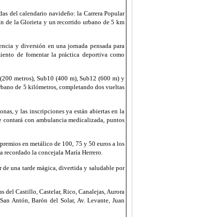
das del calendario navideño: la Carrera Popular
n de la Glorieta y un recorrido urbano de 5 km
encia y diversión en una jornada pensada para
miento de fomentar la práctica deportiva como
8 (200 metros), Sub10 (400 m), Sub12 (600 m) y
 urbano de 5 kilómetros, completando dos vueltas
as, y las inscripciones ya están abiertas en la
se contará con ambulancia medicalizada, puntos
 premios en metálico de 100, 75 y 50 euros a los
ha recordado la concejala María Herrero.
r de una tarde mágica, divertida y saludable por
 del Castillo, Castelar, Rico, Canalejas, Aurora
 San Antón, Barón del Solar, Av. Levante, Juan