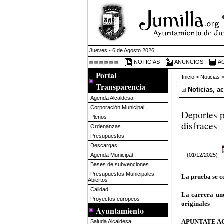
Jueves - 6 de Agosto 2026
NOTICIAS
ANUNCIOS
A
Portal
Inicio
>
Noticias
>
Transparencia
Noticias, a
Agenda Alcaldesa
Corporación Municipal
Deportes p
Plenos
disfraces
Ordenanzas
Presupuestos
Descargas
(01/12/2025)
Agenda Municipal
Bases de subvenciones
Presupuestos Municipales
La prueba se ce
Abiertos
Calidad
La carrera une
Proyectos europeos
originales
Ayuntamiento
APUNTATE A
Saluda Alcaldesa