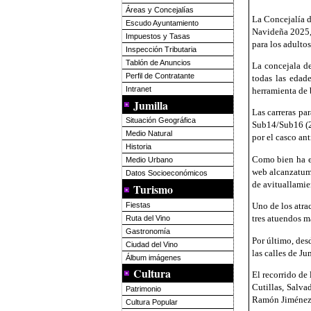
Áreas y Concejalías
La Concejalía d
Escudo Ayuntamiento
Navideña 2025, 
Impuestos y Tasas
para los adulto
Inspección Tributaria
Tablón de Anuncios
La concejala d
Perfil de Contratante
todas las edad
Intranet
herramienta de 
Jumilla
Las carreras pa
Situación Geográfica
Sub14/Sub16 (2.
Medio Natural
por el casco an
Historia
Como bien ha ex
Medio Urbano
web alcanzatume
Datos Socioeconómicos
de avituallamien
Turismo
Fiestas
Uno de los atra
tres atuendos má
Ruta del Vino
Gastronomía
Por último, des
Ciudad del Vino
las calles de Ju
Álbum imágenes
Cultura
El recorrido de
Cutillas, Salva
Patrimonio
Ramón Jiménez y
Cultura Popular