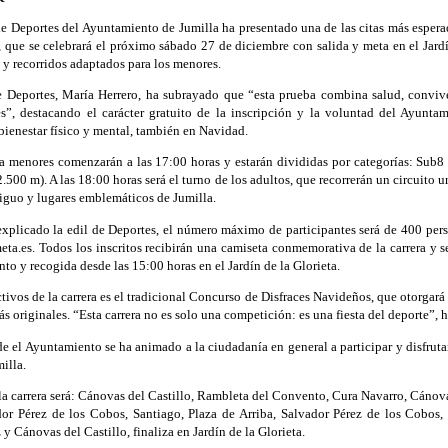
e Deportes del Ayuntamiento de Jumilla ha presentado una de las citas más espera
que se celebrará el próximo sábado 27 de diciembre con salida y meta en el Jardí
s y recorridos adaptados para los menores.
e Deportes, María Herrero, ha subrayado que “esta prueba combina salud, conviv
es”, destacando el carácter gratuito de la inscripción y la voluntad del Ayunta
bienestar físico y mental, también en Navidad.
ra menores comenzarán a las 17:00 horas y estarán divididas por categorías: Sub
500 m). A las 18:00 horas será el turno de los adultos, que recorrerán un circuito
tiguo y lugares emblemáticos de Jumilla.
plicado la edil de Deportes, el número máximo de participantes será de 400 person
ta.es. Todos los inscritos recibirán una camiseta conmemorativa de la carrera y 
to y recogida desde las 15:00 horas en el Jardín de la Glorieta.
ctivos de la carrera es el tradicional Concurso de Disfraces Navideños, que otorgará
s originales. “Esta carrera no es solo una competición: es una fiesta del deporte”, 
de el Ayuntamiento se ha animado a la ciudadanía en general a participar y disfruta
milla.
 la carrera será: Cánovas del Castillo, Rambleta del Convento, Cura Navarro, Cánovas
dor Pérez de los Cobos, Santiago, Plaza de Arriba, Salvador Pérez de los Cobos,
 Cánovas del Castillo, finaliza en Jardín de la Glorieta.