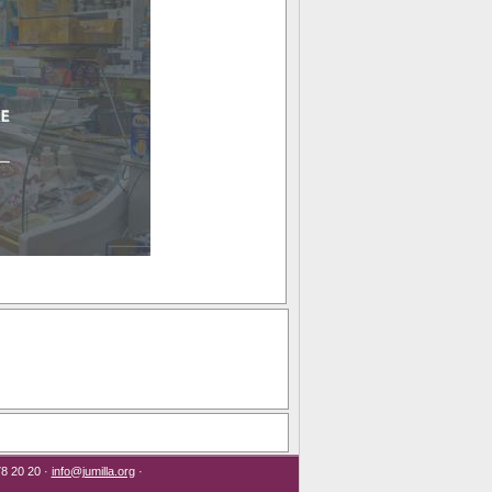
78 20 20 ·
info@jumilla.org
·