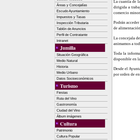
La cuantía de l
Áreas y Concejalías
dirigida a trab
Escudo Ayuntamiento
comercio minori
Impuestos y Tasas
Podrán acceder 
Inspección Tributaria
de alimentación,
Tablón de Anuncios
Perfil de Contratante
La concejala de
Intranet
animamos a todo
Jumilla
Toda la informa
Situación Geográfica
disponible en l
Medio Natural
Historia
Desde el Ayunta
Medio Urbano
por orden de en
Datos Socioeconómicos
Turismo
Fiestas
Ruta del Vino
Gastronomía
Ciudad del Vino
Álbum imágenes
Cultura
Patrimonio
Cultura Popular