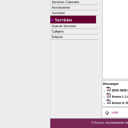
Servicios Culturales
Asociaciones
Juventud
Servicios
Guia de Servicios
Callejero
Enlaces
Descargar:
2025-3836 
Anexo I. L
Anexo II. 
subir
© Excmo. Ayuntamiento de J