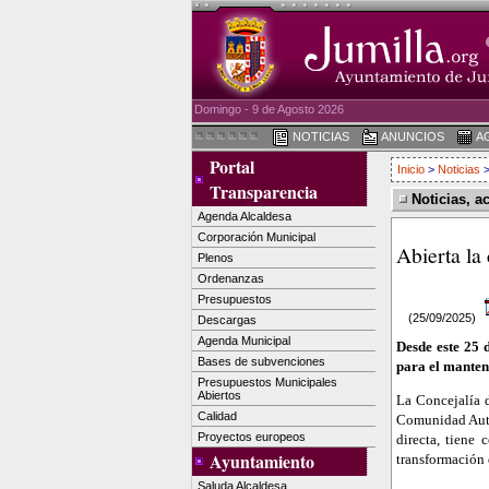
Domingo - 9 de Agosto 2026
NOTICIAS
ANUNCIOS
A
Portal
Inicio
>
Noticias
>
Transparencia
Noticias, a
Agenda Alcaldesa
Corporación Municipal
Abierta la
Plenos
Ordenanzas
Presupuestos
(25/09/2025)
Descargas
Agenda Municipal
Desde este 25 
Bases de subvenciones
para el manten
Presupuestos Municipales
Abiertos
La Concejalía 
Calidad
Comunidad Autó
Proyectos europeos
directa, tiene
Ayuntamiento
transformación 
Saluda Alcaldesa