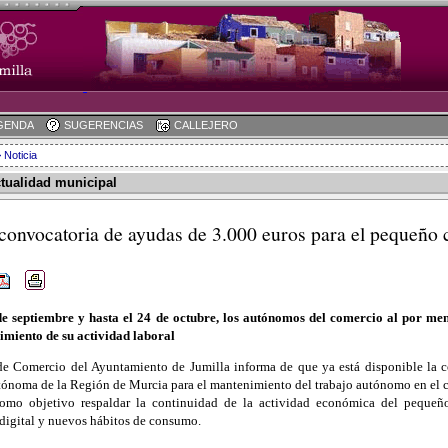
GENDA
SUGERENCIAS
CALLEJERO
 Noticia
ctualidad municipal
 convocatoria de ayudas de 3.000 euros para el pequeño 
de septiembre y hasta el 24 de octubre, los autónomos del comercio al por men
imiento de su actividad laboral
de Comercio del Ayuntamiento de Jumilla informa de que ya está disponible la 
noma de la Región de Murcia para el mantenimiento del trabajo autónomo en el co
 como objetivo respaldar la continuidad de la actividad económica del peque
digital y nuevos hábitos de consumo.