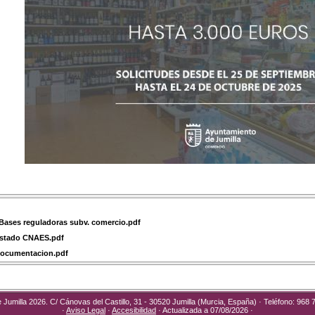
Bases reguladoras subv. comercio.pdf
istado CNAES.pdf
Documentacion.pdf
umilla 2026. C/ Cánovas del Castillo, 31 - 30520 Jumilla (Murcia, España) · Teléfono: 968 
·
Aviso Legal
·
Accesibilidad
· Actualizada a 07/08/2026 ·