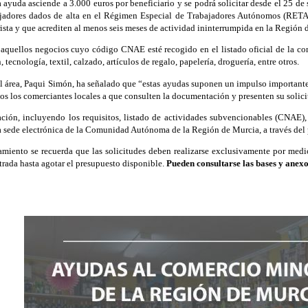
a ayuda asciende a 3.000 euros por beneficiario y se podrá solicitar desde el 25 de
ajadores dados de alta en el Régimen Especial de Trabajadores Autónomos (RETA),
sta y que acrediten al menos seis meses de actividad ininterrumpida en la Región 
aquellos negocios cuyo código CNAE esté recogido en el listado oficial de la con
 tecnología, textil, calzado, artículos de regalo, papelería, droguería, entre otros.
l área, Paqui Simón, ha señalado que “estas ayudas suponen un impulso importante
s los comerciantes locales a que consulten la documentación y presenten su solici
ción, incluyendo los requisitos, listado de actividades subvencionables (CNAE), 
a sede electrónica de la Comunidad Autónoma de la Región de Murcia, a través de
miento se recuerda que las solicitudes deben realizarse exclusivamente por medi
trada hasta agotar el presupuesto disponible.
Pueden consultarse las bases y anexos