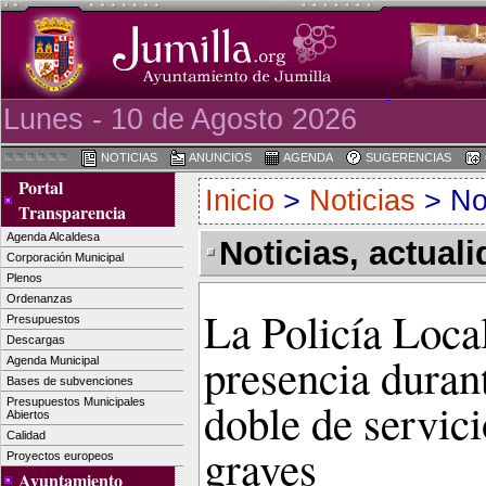
Lunes - 10 de Agosto 2026
NOTICIAS
ANUNCIOS
AGENDA
SUGERENCIAS
Portal
Inicio
>
Noticias
> Not
Transparencia
Agenda Alcaldesa
Noticias, actual
Corporación Municipal
Plenos
Ordenanzas
La Policía Local
Presupuestos
Descargas
presencia durant
Agenda Municipal
Bases de subvenciones
doble de servic
Presupuestos Municipales
Abiertos
Calidad
graves
Proyectos europeos
Ayuntamiento