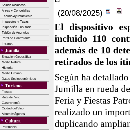
Saluda Alcaldesa
(20/08/2025)
Áreas y Concejalías
Escudo Ayuntamiento
Impuestos y Tasas
El dispositivo es
Inspección Tributaria
Tablón de Anuncios
incluido 110 cont
Perfil de Contratante
Intranet
además de 10 dete
Jumilla
Situación Geográfica
retirados de los it
Medio Natural
Historia
Medio Urbano
Según ha detallado 
Datos Socioeconómicos
Turismo
Jumilla en rueda de
Fiestas
Feria y Fiestas Pat
Ruta del Vino
Gastronomía
Ciudad del Vino
realizado un import
Álbum imágenes
Cultura
duplicando ampliam
Patrimonio