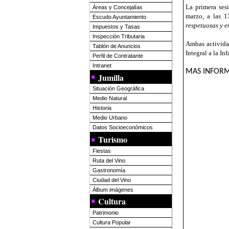
La primera ses
Áreas y Concejalías
marzo, a las 1
Escudo Ayuntamiento
respetuosas y e
Impuestos y Tasas
Inspección Tributaria
Ambas activida
Tablón de Anuncios
Integral a la In
Perfil de Contratante
Intranet
MAS INFORM
Jumilla
Situación Geográfica
Medio Natural
Historia
Medio Urbano
Datos Socioeconómicos
Turismo
Fiestas
Ruta del Vino
Gastronomía
Ciudad del Vino
Álbum imágenes
Cultura
Patrimonio
Cultura Popular