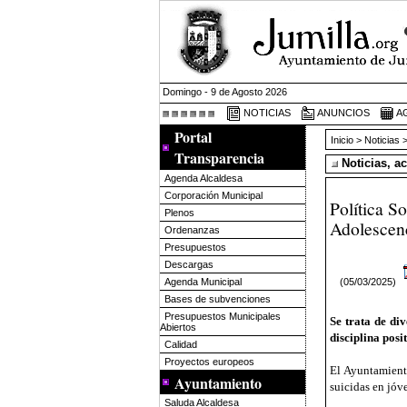
Domingo - 9 de Agosto 2026
NOTICIAS
ANUNCIOS
A
Portal
Inicio
>
Noticias
>
Transparencia
Noticias, a
Agenda Alcaldesa
Corporación Municipal
Política S
Plenos
Adolescen
Ordenanzas
Presupuestos
Descargas
(05/03/2025)
Agenda Municipal
Bases de subvenciones
Presupuestos Municipales
Se trata de di
Abiertos
disciplina posi
Calidad
Proyectos europeos
El Ayuntamiento
Ayuntamiento
suicidas en jóve
Saluda Alcaldesa