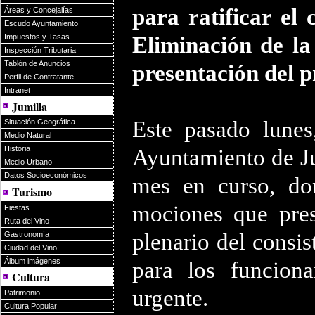
para ratificar el
Áreas y Concejalías
Escudo Ayuntamiento
Eliminación de la
Impuestos y Tasas
Inspección Tributaria
Tablón de Anuncios
presentación del 
Perfil de Contratante
Intranet
Jumilla
Este pasado lunes
Situación Geográfica
Medio Natural
Historia
Ayuntamiento de Ju
Medio Urbano
Datos Socioeconómicos
mes en curso, don
Turismo
mociones que pres
Fiestas
Ruta del Vino
plenario del consi
Gastronomía
Ciudad del Vino
Álbum imágenes
para los funcion
Cultura
urgente.
Patrimonio
Cultura Popular