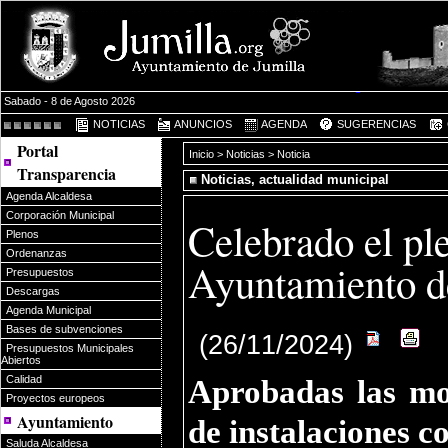
Sabado - 8 de Agosto 2026
NOTICIAS
ANUNCIOS
AGENDA
SUGERENCIAS
Portal
Inicio
>
Noticias
> Noticia
Transparencia
Noticias, actualidad municipal
Agenda Alcaldesa
Corporación Municipal
Celebrado el pl
Plenos
Ordenanzas
Ayuntamiento d
Presupuestos
Descargas
Agenda Municipal
Bases de subvenciones
(26/11/2024)
Presupuestos Municipales
Abiertos
Calidad
Aprobadas las mo
Proyectos europeos
Ayuntamiento
de instalaciones c
Saluda Alcaldesa