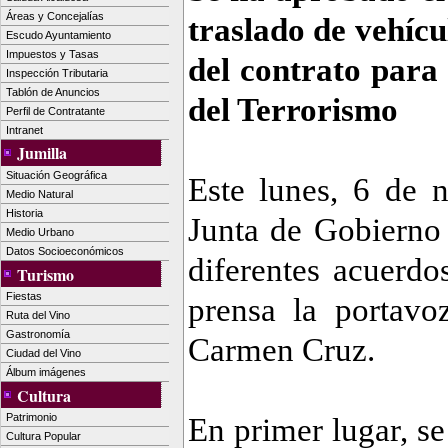
Áreas y Concejalías
traslado de vehícu
Escudo Ayuntamiento
Impuestos y Tasas
del contrato para
Inspección Tributaria
Tablón de Anuncios
del Terrorismo
Perfil de Contratante
Intranet
Jumilla
Situación Geográfica
Este lunes, 6 de 
Medio Natural
Historia
Junta de Gobierno
Medio Urbano
Datos Socioeconómicos
diferentes acuerd
Turismo
Fiestas
prensa la portavo
Ruta del Vino
Gastronomía
Carmen Cruz.
Ciudad del Vino
Álbum imágenes
Cultura
Patrimonio
En primer lugar, se
Cultura Popular