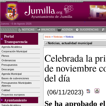
Jueves - 6 de Agosto 2026
NOTICIAS
ANUNCIOS
AGENDA
SUGERENCIAS
Portal
Inicio
>
Noticias
> Noticia
Transparencia
Noticias, actualidad municipal
Agenda Alcaldesa
Corporación Municipal
Celebrada la pr
Plenos
Ordenanzas
de noviembre co
Presupuestos
Descargas
del día
Agenda Municipal
Bases de subvenciones
Presupuestos Municipales
Abiertos
(06/11/2023)
Calidad
Proyectos europeos
Ayuntamiento
Se ha aprobado el 
Saluda Alcaldesa