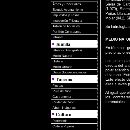
Sierra del Car
Áreas y Concejalías
(1.079), Sier
Escudo Ayuntamiento
Peñas Blancas 
Impuestos y Tasas
Molar (941), S
Inspección Tributaria
Su hidrología 
Tablón de Anuncios
Perfil de Contratante
Intranet
MEDIO NATUR
Jumilla
En términos ge
Situación Geográfica
precipitacione
Medio Natural
Los principal
Historia
directa del an
Medio Urbano
polar atlántic
Datos Socioeconómicos
el verano. Exi
Turismo
Este efecto de
aires suaves p
Fiestas
Ruta del Vino
Al igual que e
Gastronomía
los contraste
torrenciales.
Ciudad del Vino
Álbum imágenes
Cultura
Patrimonio
Cultura Popular