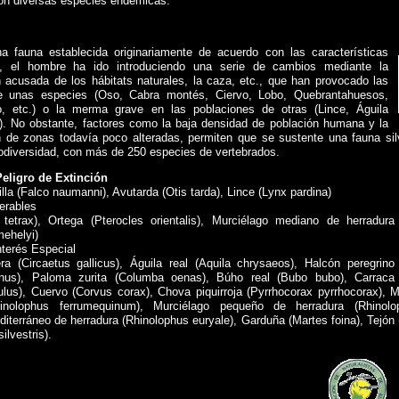
con diversas especies endémicas.
na fauna establecida originariamente de acuerdo con las características
as, el hombre ha ido introduciendo una serie de cambios mediante la
 acusada de los hábitats naturales, la caza, etc., que han provocado las
de unas especies (Oso, Cabra montés, Ciervo, Lobo, Quebrantahuesos,
o, etc.) o la merma grave en las poblaciones de otras (Lince, Águila
.). No obstante, factores como la baja densidad de población humana y la
n de zonas todavía poco alteradas, permiten que se sustente una fauna sil
iodiversidad, con más de 250 especies de vertebrados.
eligro de Extinción
illa (Falco naumanni), Avutarda (Otis tarda), Lince (Lynx pardina)
erables
 tetrax), Ortega (Pterocles orientalis), Murciélago mediano de herradura
mehelyi)
terés Especial
ra (Circaetus gallicus), Águila real (Aquila chrysaeos), Halcón peregrino
inus), Paloma zurita (Columba oenas), Búho real (Bubo bubo), Carraca
ulus), Cuervo (Corvus corax), Chova piquirroja (Pyrrhocorax pyrrhocorax), 
hinolophus ferrumequinum), Murciélago pequeño de herradura (Rhinolop
iterráneo de herradura (Rhinolophus euryale), Garduña (Martes foina), Tejón
ilvestris).