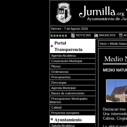
Viernes - 7 de Agosto 2026
NOTICIAS
ANUNCIOS
A
Portal
Inicio
> Medio Natur
Transparencia
Medio N
Agenda Alcaldesa
Corporación Municipal
Plenos
MEDIO NATUR
Ordenanzas
Presupuestos
Descargas
Agenda Municipal
Bases de subvenciones
Presupuestos Municipales
Abiertos
Calidad
Destacan tres 
Proyectos europeos
Una intermedi
Ayuntamiento
Cabras, Cingla
Saluda Alcaldesa
La altitud med