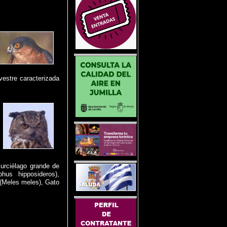
vestre caracterizada
Murciélago grande de
hus hipposideros),
 (Meles meles), Gato