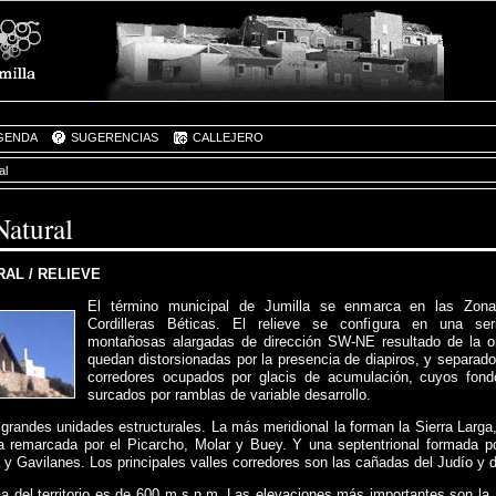
GENDA
SUGERENCIAS
CALLEJERO
al
atural
AL / RELIEVE
El término municipal de Jumilla se enmarca en las Zon
Cordilleras Béticas. El relieve se configura en una ser
montañosas alargadas de dirección SW-NE resultado de la or
quedan distorsionadas por la presencia de diapiros, y separado
corredores ocupados por glacis de acumulación, cuyos fon
surcados por ramblas de variable desarrollo.
grandes unidades estructurales. La más meridional la forman la Sierra Larg
a remarcada por el Picarcho, Molar y Buey. Y una septentrional formada po
 y Gavilanes. Los principales valles corredores son las cañadas del Judío y d
ia del territorio es de 600 m.s.n.m. Las elevaciones más importantes son la