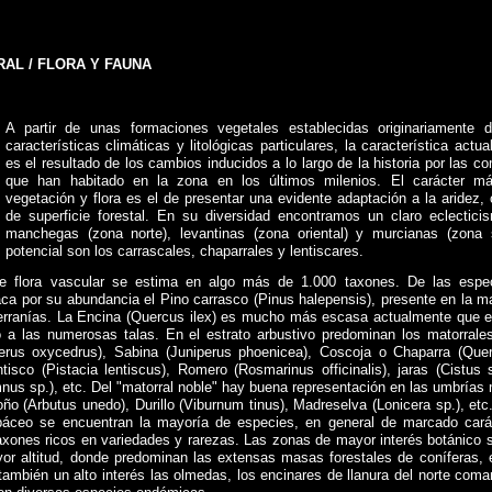
AL / FLORA Y FAUNA
A partir de unas formaciones vegetales establecidas originariamente 
características climáticas y litológicas particulares, la característica actua
es el resultado de los cambios inducidos a lo largo de la historia por las
que han habitado en la zona en los últimos milenios. El carácter m
vegetación y flora es el de presentar una evidente adaptación a la aridez,
de superficie forestal. En su diversidad encontramos un claro eclectici
manchegas (zona norte), levantinas (zona oriental) y murcianas (zona 
potencial son los carrascales, chaparrales y lentiscares.
e flora vascular se estima en algo más de 1.000 taxones. De las espe
ca por su abundancia el Pino carrasco (Pinus halepensis), presente en la m
serranías. La Encina (Quercus ilex) es mucho más escasa actualmente que e
 a las numerosas talas. En el estrato arbustivo predominan los matorrale
erus oxycedrus), Sabina (Juniperus phoenicea), Coscoja o Chaparra (Que
ntisco (Pistacia lentiscus), Romero (Rosmarinus officinalis), jaras (Cistus s
us sp.), etc. Del "matorral noble" hay buena representación en las umbrías
ño (Arbutus unedo), Durillo (Viburnum tinus), Madreselva (Lonicera sp.), etc
rbáceo se encuentran la mayoría de especies, en general de marcado cará
taxones ricos en variedades y rarezas. Las zonas de mayor interés botánico 
yor altitud, donde predominan las extensas masas forestales de coníferas, 
también un alto interés las olmedas, los encinares de llanura del norte comar