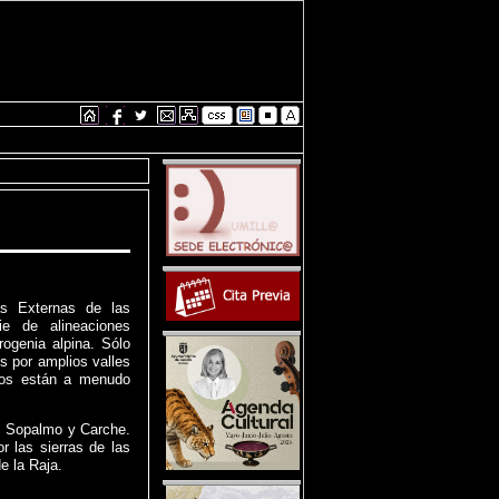
as Externas de las
ie de alineaciones
ogenia alpina. Sólo
s por amplios valles
dos están a menudo
a, Sopalmo y Carche.
r las sierras de las
e la Raja.