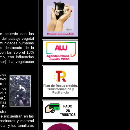
de acuerdo con las
l del paisaje vegetal
 comunidades humanas
ás destacado de la
 con tan solo el 15%
smo, con influencias
sur). La vegetación
cies
ayor
n el
s de
rcus
p.),
 más
. En
cter
se encuentran en las
encinares y matorral
cal, y los tomillares