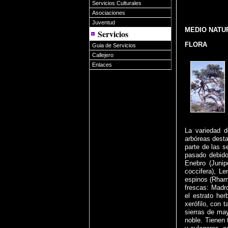
Servicios Culturales
Asociaciones
Juventud
MEDIO NATUR
Servicios
FLORA
Guia de Servicios
Callejero
Enlaces
La variedad d
arbóreas desta
parte de las 
pasado debido
Enebro (Junip
coccifera), Le
espinos (Rhamn
frescas: Madro
el estrato he
xerófilo, con 
sierras de ma
noble. Tienen 