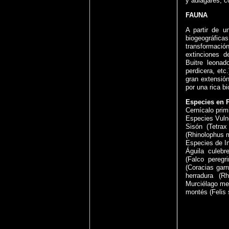
y aulagares, 
FAUNA
A partir de u
biogeográfic
transformación
extinciones 
Buitre leonad
perdicera, etc
gran extensió
por una rica b
Especies en P
Cernícalo prim
Especies Vuln
Sisón (Tetrax
(Rhinolophus 
Especies de In
Águila culebre
(Falco peregr
(Coracias garr
herradura (R
Murciélago med
montés (Felis s