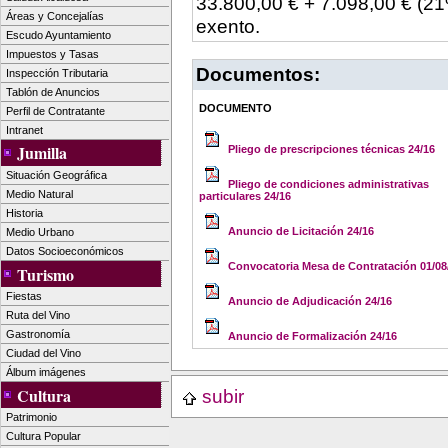
33.800,00 € + 7.098,00 € (2
Áreas y Concejalías
exento.
Escudo Ayuntamiento
Impuestos y Tasas
Documentos:
Inspección Tributaria
Tablón de Anuncios
DOCUMENTO
Perfil de Contratante
Intranet
Jumilla
Pliego de prescripciones técnicas 24/16
Situación Geográfica
Pliego de condiciones administrativas
Medio Natural
particulares 24/16
Historia
Anuncio de Licitación 24/16
Medio Urbano
Datos Socioeconómicos
Convocatoria Mesa de Contratación 01/08
Turismo
Fiestas
Anuncio de Adjudicación 24/16
Ruta del Vino
Gastronomía
Anuncio de Formalización 24/16
Ciudad del Vino
Álbum imágenes
Cultura
subir
Patrimonio
Cultura Popular