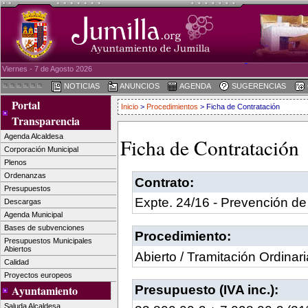
Viernes - 7 de Agosto 2026
NOTICIAS
ANUNCIOS
AGENDA
SUGERENCIAS
Portal
Inicio
>
Procedimientos
> Ficha de Contratación
Transparencia
Agenda Alcaldesa
Ficha de Contratación
Corporación Municipal
Plenos
Ordenanzas
Contrato:
Presupuestos
Expte. 24/16 - Prevención de
Descargas
Agenda Municipal
Bases de subvenciones
Procedimiento:
Presupuestos Municipales
Abiertos
Abierto / Tramitación Ordinari
Calidad
Proyectos europeos
Presupuesto (IVA inc.):
Ayuntamiento
Saluda Alcaldesa