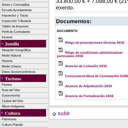
33.800,00 € + 7.098,00 € (2
Áreas y Concejalías
exento.
Escudo Ayuntamiento
Impuestos y Tasas
Documentos:
Inspección Tributaria
Tablón de Anuncios
DOCUMENTO
Perfil de Contratante
Intranet
Jumilla
Pliego de prescripciones técnicas 24/16
Situación Geográfica
Pliego de condiciones administrativas
Medio Natural
particulares 24/16
Historia
Anuncio de Licitación 24/16
Medio Urbano
Datos Socioeconómicos
Convocatoria Mesa de Contratación 01/08
Turismo
Fiestas
Anuncio de Adjudicación 24/16
Ruta del Vino
Gastronomía
Anuncio de Formalización 24/16
Ciudad del Vino
Álbum imágenes
Cultura
subir
Patrimonio
Cultura Popular