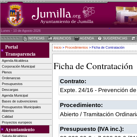
Lunes - 10 de Agosto 2026
NOTICIAS
ANUNCIOS
AGENDA
SUGERENCIAS
Portal
Inicio
>
Procedimientos
> Ficha de Contratación
Transparencia
Agenda Alcaldesa
Ficha de Contratación
Corporación Municipal
Plenos
Ordenanzas
Contrato:
Presupuestos
Expte. 24/16 - Prevención de
Descargas
Agenda Municipal
Bases de subvenciones
Procedimiento:
Presupuestos Municipales
Abiertos
Abierto / Tramitación Ordinari
Calidad
Proyectos europeos
Presupuesto (IVA inc.):
Ayuntamiento
Saluda Alcaldesa