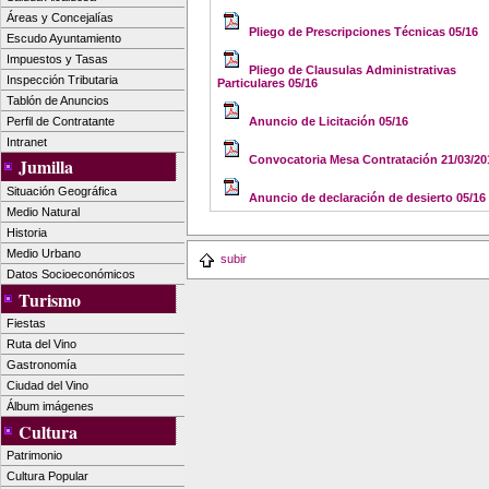
Áreas y Concejalías
Pliego de Prescripciones Técnicas 05/16
Escudo Ayuntamiento
Impuestos y Tasas
Pliego de Clausulas Administrativas
Inspección Tributaria
Particulares 05/16
Tablón de Anuncios
Perfil de Contratante
Anuncio de Licitación 05/16
Intranet
Convocatoria Mesa Contratación 21/03/20
Jumilla
Situación Geográfica
Anuncio de declaración de desierto 05/16
Medio Natural
Historia
Medio Urbano
subir
Datos Socioeconómicos
Turismo
Fiestas
Ruta del Vino
Gastronomía
Ciudad del Vino
Álbum imágenes
Cultura
Patrimonio
Cultura Popular