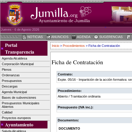
Jueves - 6 de Agosto 2026
NOTICIAS
ANUNCIOS
AGENDA
SUGERENCIAS
Portal
Inicio
>
Procedimientos
> Ficha de Contratación
Transparencia
Agenda Alcaldesa
Ficha de Contratación
Corporación Municipal
Plenos
Contrato:
Ordenanzas
Expte. 05/16 - Impartición de la acción formativa: se
Presupuestos
Descargas
Procedimiento:
Agenda Municipal
Abierto / Tramitación ordinaria
Bases de subvenciones
Presupuestos Municipales
Abiertos
Presupuesto (IVA inc.):
Calidad
Proyectos europeos
Documentos:
Ayuntamiento
DOCUMENTO
Saluda Alcaldesa