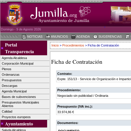
Domingo - 9 de Agosto 2026
NOTICIAS
ANUNCIOS
AGENDA
SUGERENCIAS
Portal
Inicio
>
Procedimientos
> Ficha de Contratación
Transparencia
Agenda Alcaldesa
Ficha de Contratación
Corporación Municipal
Plenos
Contrato:
Ordenanzas
Expte. 151/13 - Servicio de Organización e Impartic
Presupuestos
Descargas
Procedimiento:
Agenda Municipal
Negociado sin publicidad / Ordinaria
Bases de subvenciones
Presupuestos Municipales
Abiertos
Presupuesto (IVA inc.):
Calidad
33.974,86 €
Proyectos europeos
Ayuntamiento
Documentos:
Saluda Alcaldesa