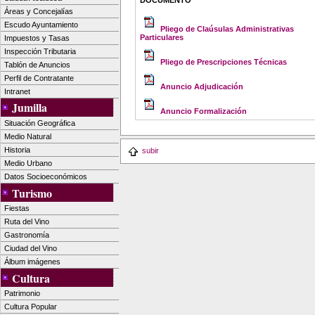
DOCUMENTO
Áreas y Concejalías
Escudo Ayuntamiento
Pliego de Claúsulas Administrativas
Particulares
Impuestos y Tasas
Inspección Tributaria
Pliego de Prescripciones Técnicas
Tablón de Anuncios
Perfil de Contratante
Anuncio Adjudicación
Intranet
Jumilla
Anuncio Formalización
Situación Geográfica
Medio Natural
Historia
subir
Medio Urbano
Datos Socioeconómicos
Turismo
Fiestas
Ruta del Vino
Gastronomía
Ciudad del Vino
Álbum imágenes
Cultura
Patrimonio
Cultura Popular