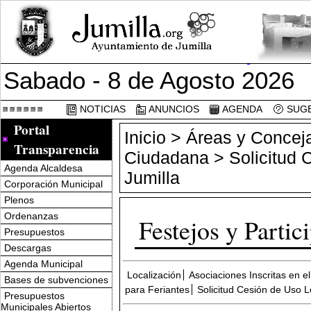
Sabado - 8 de Agosto 2026
NOTICIAS
ANUNCIOS
AGENDA
SUGE
Portal
Inicio
>
Áreas y Conceja
Transparencia
Ciudadana
> Solicitud 
Agenda Alcaldesa
Jumilla
Corporación Municipal
Plenos
Ordenanzas
Festejos y Parti
Presupuestos
Descargas
Agenda Municipal
Localización
Asociaciones Inscritas en e
Bases de subvenciones
para Feriantes
Solicitud Cesión de Uso L
Presupuestos
Municipales Abiertos